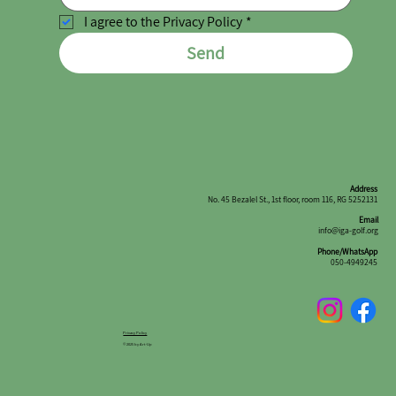
I agree to the Privacy Policy
*
Send
Address
No. 45 Bezalel St., 1st floor, room 116, RG 5252131
Email
info@iga-golf.org
Phone/WhatsApp
050-4949245
Privacy Policy
© 2025 by Art-Up