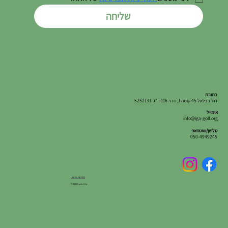
שליחה
כתובת
רח' בצלאל 45 קומה 1, חדר 116 ר"ג 5252131
אימייל
info@iga-golf.org
טלפון/וואטסאפ
050-4949245
מדיניות פרטיות
© 2025 by Art-Up