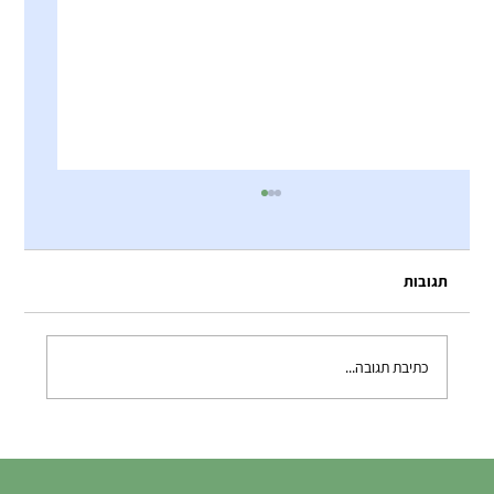
תגובות
כתיבת תגובה...
התחרויות הסתיימו, החוויות נשארות: ערב
הברביקיו של הנבחרות!