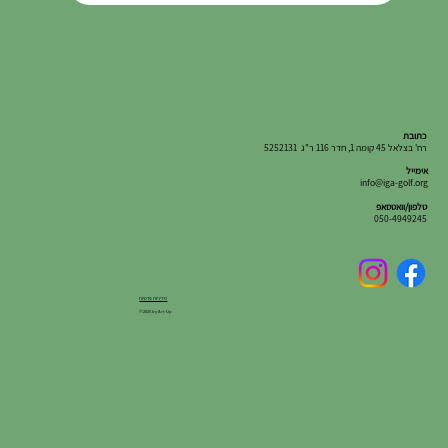
כתובת
רח' בצלאל 45 קומה 1, חדר 116 ר"ג 5252131
אימייל
info@iga-golf.org
טלפון/וואטסאפ
050-4949245
מדיניות פרטיות
© 2025 by Art-Up