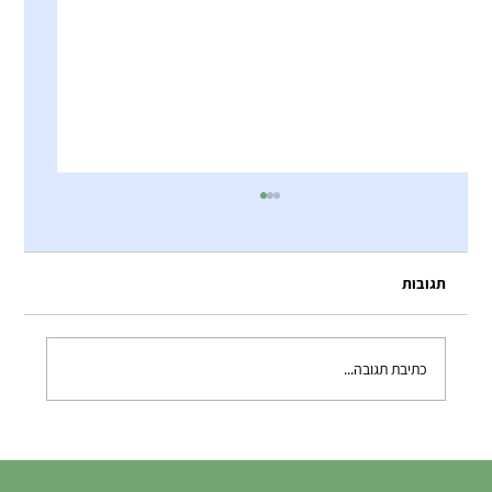
תגובות
כתיבת תגובה...
התחרויות הסתיימו, החוויות נשארות: ערב
הברביקיו של הנבחרות!