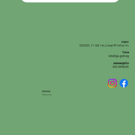
כתובת
רח' בצלאל 45 קומה 1, חדר 116 ר"ג 5252131
אימייל
info@iga-golf.org
טלפון/וואטסאפ
050-4949245
מדיניות פרטיות
© 2025 by Art-Up